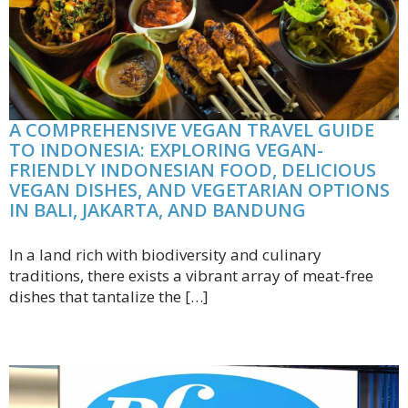
A COMPREHENSIVE VEGAN TRAVEL GUIDE
TO INDONESIA: EXPLORING VEGAN-
FRIENDLY INDONESIAN FOOD, DELICIOUS
VEGAN DISHES, AND VEGETARIAN OPTIONS
IN BALI, JAKARTA, AND BANDUNG
In a land rich with biodiversity and culinary
traditions, there exists a vibrant array of meat-free
dishes that tantalize the […]